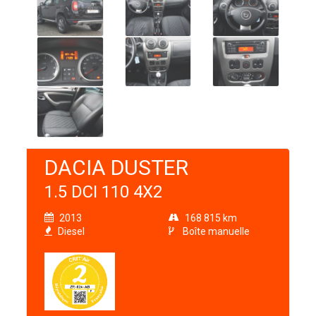
DACIA DUSTER
1.5 DCI 110 4X2
2013
168 815 km
Diesel
Boîte manuelle