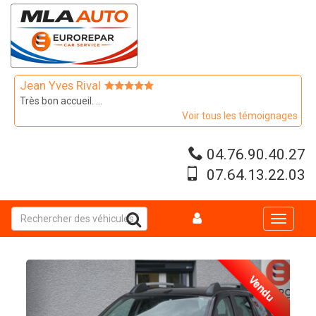
Aller
au
contenu
principal
Jean Yves Rival
Très bon accueil. ...
Voir tous les témoignages
04.76.90.40.27
07.64.13.22.03
Toggle
navigati
Vendu