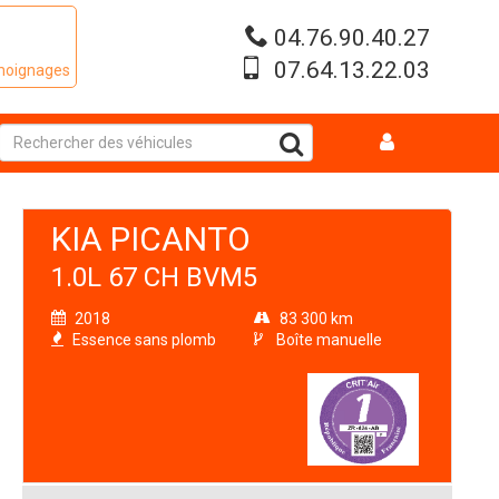
04.76.90.40.27
07.64.13.22.03
émoignages
KIA PICANTO
1.0L 67 CH BVM5
2018
83 300 km
Essence sans plomb
Boîte manuelle