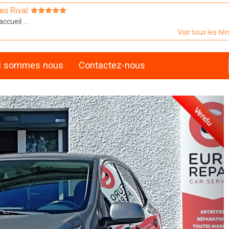
es Rival
ccueil. ...
Voir tous les t
i sommes nous
Contactez-nous
Vendu